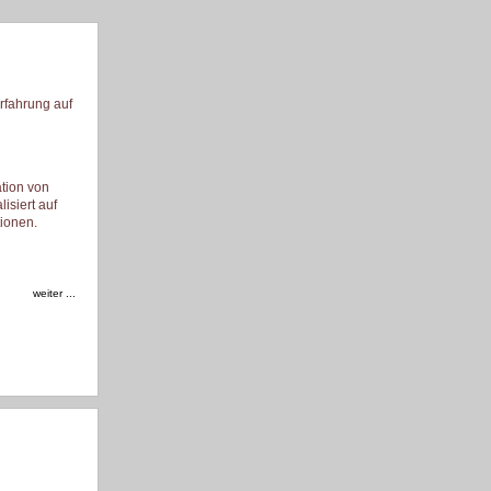
Erfahrung auf
tion von
lisiert auf
tionen.
weiter ...